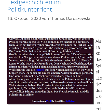
Textgeschichten im
Politikunterricht
13. Oktober 2020
von
Thomas Daroszewski
Als
19
80
das
Spi
el
„Zo
rk“
des
US-
am
eri